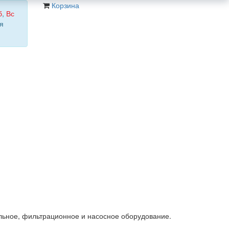
Корзина
б
,
Вс
я
льное, фильтрационное и насосное оборудование.