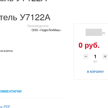
тель У7122А
Производитель
ООО «ГидроТехМаш»
(0)
0 руб.
шт
В КОРЗИНУ
ОММЕНТАРИИ
те PDF