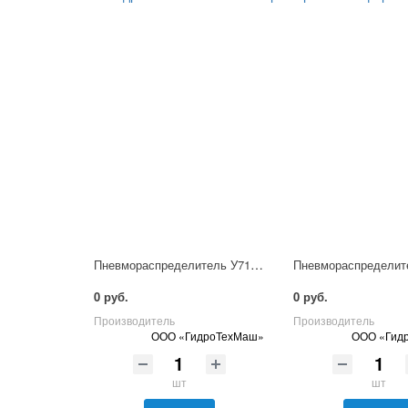
Пневмораспределитель У7124А
0 руб.
0 руб.
Производитель
Производитель
ООО «ГидроТехМаш»
ООО «Гид
шт
шт