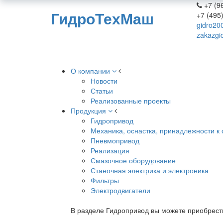
+7 (96
ГидроТехМаш
+7 (495
gidro20
zakazgi
О компании
Новости
Статьи
Реализованные проекты
Продукция
Гидропривод
Механика, оснастка, принадлежности к 
Пневмопривод
Реализация
Смазочное оборудование
Станочная электрика и электроника
Фильтры
Электродвигатели
В разделе Гидропривод вы можете приобрест