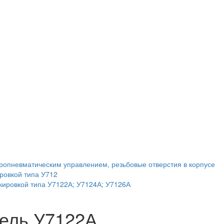
ропневматическим управлением, резьбовые отверстия в корпусе
ровкой типа У712
кировкой типа У7122А; У7124А; У7126А
ель У7122А