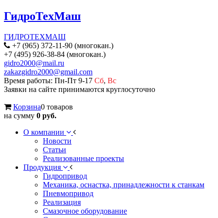
ГидроТехМаш
ГИДРОТЕХМАШ
+7 (965) 372-11-90 (многокан.)
+7 (495) 926-38-84 (многокан.)
gidro2000@mail.ru
zakazgidro2000@gmail.com
Время работы: Пн-Пт 9-17
Сб
,
Вс
Заявки на сайте принимаются круглосуточно
Корзина
0 товаров
на сумму
0 руб.
О компании
Новости
Статьи
Реализованные проекты
Продукция
Гидропривод
Механика, оснастка, принадлежности к станкам
Пневмопривод
Реализация
Смазочное оборудование