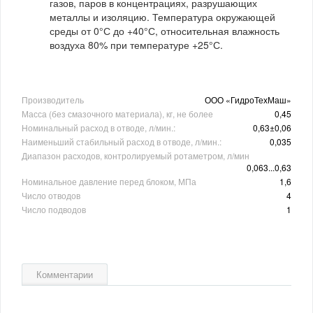
газов, паров в концентрациях, разрушающих
металлы и изоляцию. Температура окружающей
среды от 0°С до +40°С, относительная влажность
воздуха 80% при температуре +25°С.
Производитель
ООО «ГидроТехМаш»
Масса (без смазочного материала), кг, не более
0,45
Номинальный расход в отводе, л/мин.:
0,63±0,06
Наименьший стабильный расход в отводе, л/мин.:
0,035
Диапазон расходов, контролируемый ротаметром, л/мин
0,063...0,63
Номинальное давление перед блоком, МПа
1,6
Число отводов
4
Число подводов
1
Комментарии