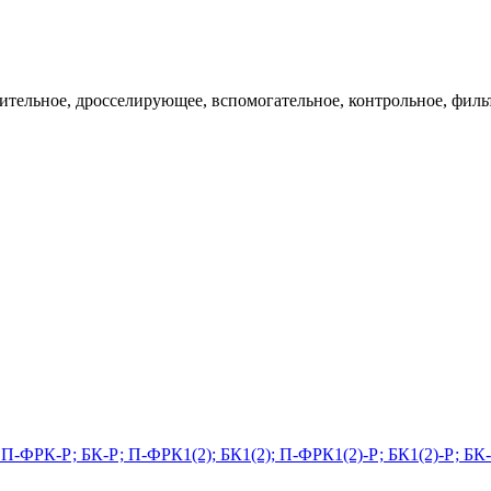
ительное, дросселирующее, вспомогательное, контрольное, филь
П-ФРК-Р; БК-Р; П-ФРК1(2); БК1(2); П-ФРК1(2)-Р; БК1(2)-Р; БК