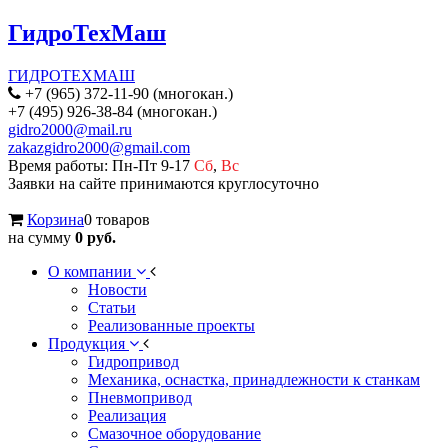
ГидроТехМаш
ГИДРОТЕХМАШ
+7 (965) 372-11-90 (многокан.)
+7 (495) 926-38-84 (многокан.)
gidro2000@mail.ru
zakazgidro2000@gmail.com
Время работы: Пн-Пт 9-17
Сб
,
Вс
Заявки на сайте принимаются круглосуточно
Корзина
0 товаров
на сумму
0 руб.
О компании
Новости
Статьи
Реализованные проекты
Продукция
Гидропривод
Механика, оснастка, принадлежности к станкам
Пневмопривод
Реализация
Смазочное оборудование