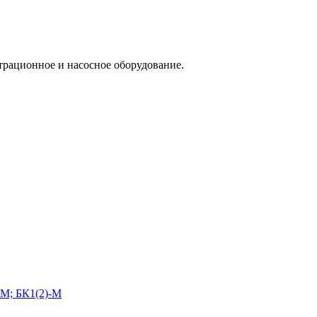
трационное и насосное оборудование.
-М; БК1(2)-М