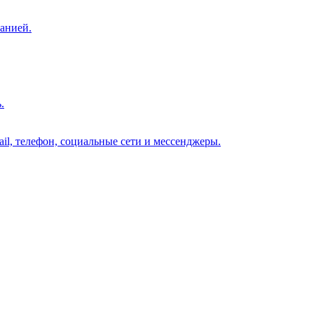
анией.
.
il, телефон, социальные сети и мессенджеры.