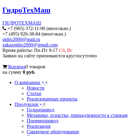
ГидроТехМаш
ГИДРОТЕХМАШ
+7 (965) 372-11-90 (многокан.)
+7 (495) 926-38-84 (многокан.)
gidro2000@mail.ru
zakazgidro2000@gmail.com
Время работы: Пн-Пт 9-17
Сб
,
Вс
Заявки на сайте принимаются круглосуточно
Корзина
0 товаров
на сумму
0 руб.
О компании
Новости
Статьи
Реализованные проекты
Продукция
Гидропривод
Механика, оснастка, принадлежности к станкам
Пневмопривод
Реализация
Смазочное оборудование