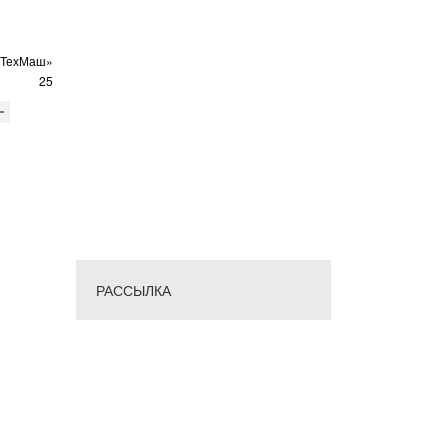
оТехМаш»
25
РАССЫЛКА