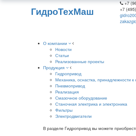
+7 (96
ГидроТехМаш
+7 (495
gidro20
zakazgi
О компании
Новости
Статьи
Реализованные проекты
Продукция
Гидропривод
Механика, оснастка, принадлежности к 
Пневмопривод
Реализация
Смазочное оборудование
Станочная электрика и электроника
Фильтры
Электродвигатели
В разделе Гидропривод вы можете приобрест