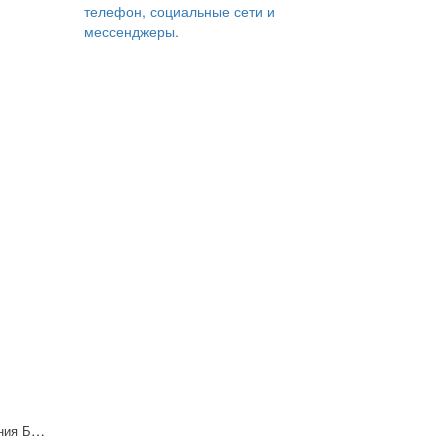
телефон, социальные сети и
мессенджеры.
Блок кондиционирования БК2-Р-25-5