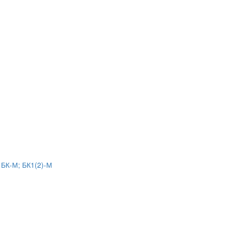
 БК-М; БК1(2)-М