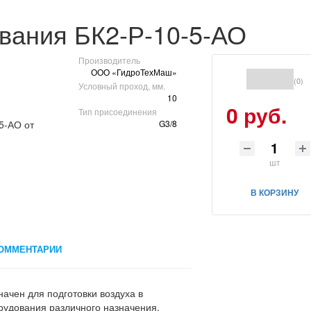
вания БК2-Р-10-5-АО
Производитель
ООО «ГидроТехМаш»
(0)
Условный проход, мм.
10
0 руб.
Тип присоединения
G3/8
шт
В КОРЗИНУ
ОММЕНТАРИИ
ачен для подготовки воздуха в
удования различного назначения.