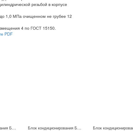
цилиндрической резьбой в корпусе
 до 1,0 МПа очищенном не грубее 12
азмещения 4 по ГОСТ 15150.
те PDF
Блок кондиционирования БК2-Р-16
Блок кондиционирования БК1-Р-6-5