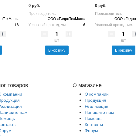
0 руб.
0 руб.
Производитель
Производитель
роТехМаш»
ООО «ГидроТехМаш»
ООО «Гидр
16
Условный проход, мм.
6
Условный проход, мм.
шт
шт
В корзину
В корзину
лог товаров
О магазине
О компании
О компании
Продукция
Продукция
Реализация
Реализация
Напишите нам
Напишите нам
Помощь
Помощь
Контакты
Контакты
Форум
Форум