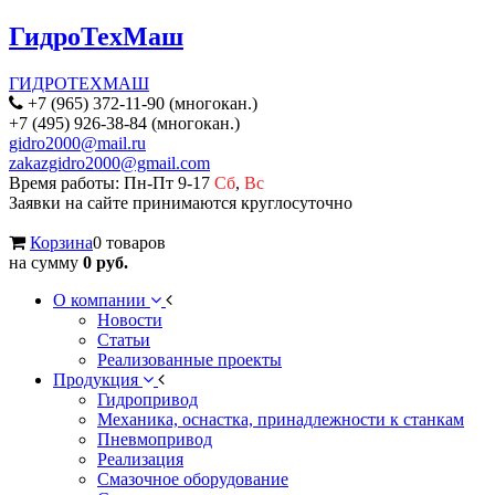
ГидроТехМаш
ГИДРОТЕХМАШ
+7 (965) 372-11-90 (многокан.)
+7 (495) 926-38-84 (многокан.)
gidro2000@mail.ru
zakazgidro2000@gmail.com
Время работы: Пн-Пт 9-17
Сб
,
Вс
Заявки на сайте принимаются круглосуточно
Корзина
0 товаров
на сумму
0 руб.
О компании
Новости
Статьи
Реализованные проекты
Продукция
Гидропривод
Механика, оснастка, принадлежности к станкам
Пневмопривод
Реализация
Смазочное оборудование