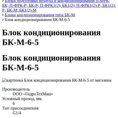
Блоки подготовки воздуха и кондиционирования П-ФРК;
БК; П-ФРК-Р; БК-Р; П-ФРК1(2); БК1(2); П-ФРК1(2)-Р; БК1(2)-
Р; БК-М; БК1(2)-М
Блоки кондиционирования типа БК-М
Блок кондиционирования БК-М-6-5
Блок кондиционирования
БК-М-6-5
Блок кондиционирования
БК-М-6-5
Производитель
ООО «ГидроТехМаш»
Условный проход, мм.
6
Тип присоединения
G1/4