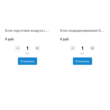
Блок подготовки воздуха со встроенным манометром П-ФРКВ-6
Блок кондиционирования БКВ-4
0 руб.
0 руб.
шт
шт
В корзину
В корзину