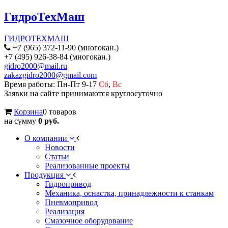
ГидроТехМаш
ГИДРОТЕХМАШ
+7 (965) 372-11-90 (многокан.)
+7 (495) 926-38-84 (многокан.)
gidro2000@mail.ru
zakazgidro2000@gmail.com
Время работы: Пн-Пт 9-17
Сб
,
Вс
Заявки на сайте принимаются круглосуточно
Корзина
0 товаров
на сумму
0 руб.
О компании
Новости
Статьи
Реализованные проекты
Продукция
Гидропривод
Механика, оснастка, принадлежности к станкам
Пневмопривод
Реализация
Смазочное оборудование