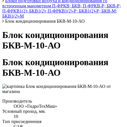
Блоки подготовки воздуха и кондиционирования со
встроенным манометром П-ФРКВ; БКВ; П-ФРКВ-Р; БКВ-Р;
П-ФРКВ1(2); БКВ1(2); П-ФРКВ1(2)-Р; БКВ1(2)-Р; БКВ-М;
БКВ1(2)-М
Блок кондиционирования БКВ-М-10-АО
Блок кондиционирования
БКВ-М-10-АО
Блок кондиционирования
БКВ-М-10-АО
Производитель
ООО «ГидроТехМаш»
Условный проход, мм.
10
Тип присоединения
G3/8