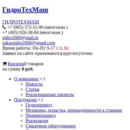
ГидроТехМаш
ГИДРОТЕХМАШ
+7 (965) 372-11-90 (многокан.)
+7 (495) 926-38-84 (многокан.)
gidro2000@mail.ru
zakazgidro2000@gmail.com
Время работы: Пн-Пт 9-17
Сб
,
Вс
Заявки на сайте принимаются круглосуточно
Корзина
0 товаров
на сумму
0 руб.
О компании
Новости
Статьи
Реализованные проекты
Продукция
Гидропривод
Механика, оснастка, принадлежности к станкам
Пневмопривод
Реализация
Смазочное оборудование