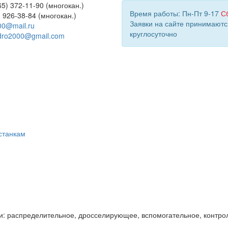
5) 372-11-90 (многокан.)
Время работы: Пн-Пт 9-17
С
) 926-38-84 (многокан.)
Заявки на сайте принимаютс
00@mail.ru
круглосуточно
dro2000@gmail.com
станкам
и: распределительное, дросселирующее, вспомогательное, контро