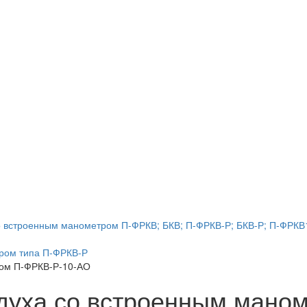
о встроенным манометром П-ФРКВ; БКВ; П-ФРКВ-Р; БКВ-Р; П-ФРКВ1(
тром типа П-ФРКВ-Р
ром П-ФРКВ-Р-10-АО
здуха со встроенным мано