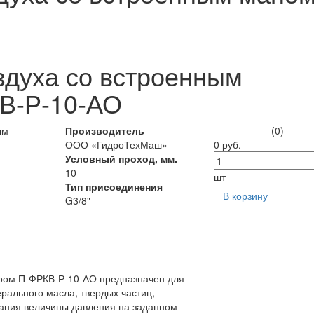
здуха со встроенным
В-Р-10-АО
Производитель
(0)
ООО «ГидроТехМаш»
0 руб.
Условный проход, мм.
10
шт
Тип присоединения
В корзину
G3/8"
тром П-ФРКВ-Р-10-АО предназначен для
ерального масла, твердых частиц,
жания величины давления на заданном