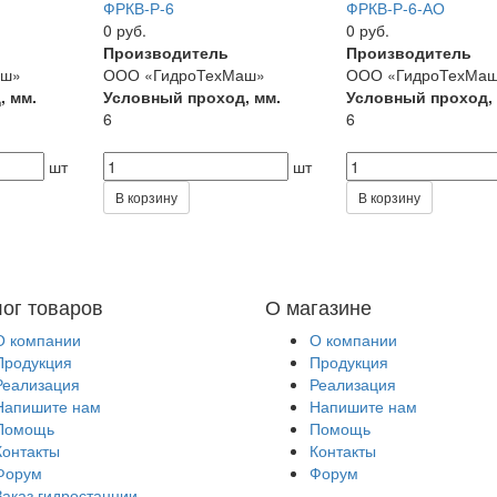
ФРКВ-Р-6
ФРКВ-Р-6-АО
0 руб.
0 руб.
Производитель
Производитель
аш»
ООО «ГидроТехМаш»
ООО «ГидроТехМа
, мм.
Условный проход, мм.
Условный проход,
6
6
шт
шт
В корзину
В корзину
лог товаров
О магазине
О компании
О компании
Продукция
Продукция
Реализация
Реализация
Напишите нам
Напишите нам
Помощь
Помощь
Контакты
Контакты
Форум
Форум
Заказ гидростанции