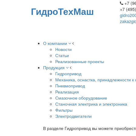
+7 (96
ГидроТехМаш
+7 (495
gidro20
zakazgi
О компании
Новости
Статьи
Реализованные проекты
Продукция
Гидропривод
Механика, оснастка, принадлежности к 
Пневмопривод
Реализация
Смазочное оборудование
Станочная электрика и электроника
Фильтры
Электродвигатели
В разделе Гидропривод вы можете приобрест