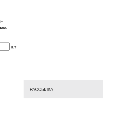
ш»
 мм.
шт
РАССЫЛКА