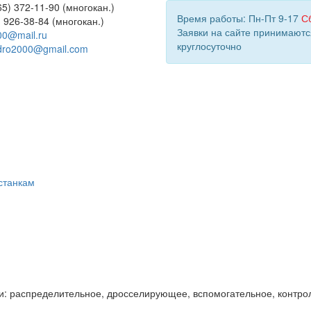
5) 372-11-90 (многокан.)
Время работы: Пн-Пт 9-17
С
) 926-38-84 (многокан.)
Заявки на сайте принимаютс
00@mail.ru
круглосуточно
dro2000@gmail.com
станкам
и: распределительное, дросселирующее, вспомогательное, контро