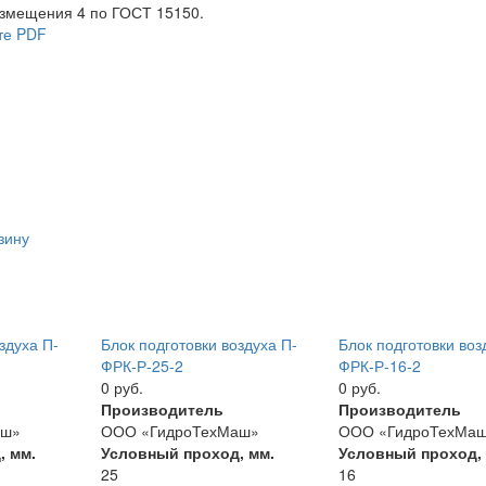
азмещения 4 по ГОСТ 15150.
те PDF
зину
здуха П-
Блок подготовки воздуха П-
Блок подготовки воз
ФРК-Р-25-2
ФРК-Р-16-2
0 руб.
0 руб.
Производитель
Производитель
аш»
ООО «ГидроТехМаш»
ООО «ГидроТехМа
, мм.
Условный проход, мм.
Условный проход,
25
16