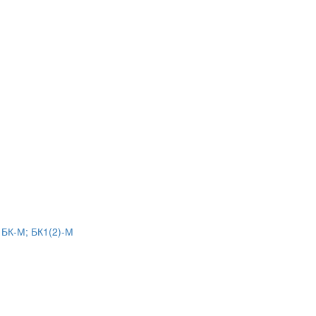
 БК-М; БК1(2)-М