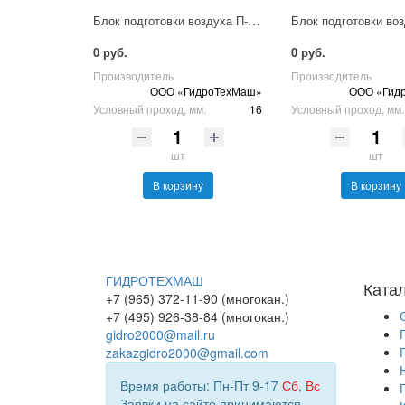
Блок подготовки воздуха П-ФРК-Р-16-5-АО
0 руб.
0 руб.
Производитель
Производитель
ООО «ГидроТехМаш»
ООО «Гид
Условный проход, мм.
16
Условный проход, мм.
шт
шт
В корзину
В корзину
ГИДРОТЕХМАШ
Ката
+7 (965) 372-11-90 (многокан.)
+7 (495) 926-38-84 (многокан.)
gidro2000@mail.ru
zakazgidro2000@gmail.com
Время работы: Пн-Пт 9-17
Сб
,
Вс
Заявки на сайте принимаются