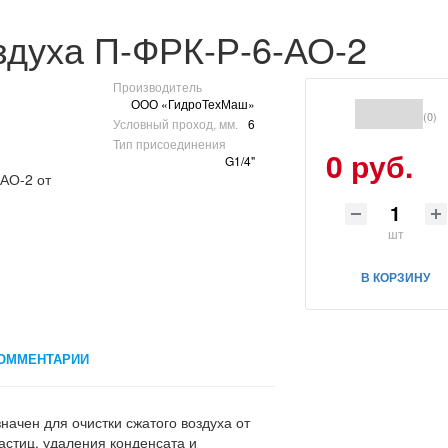
здуха П-ФРК-Р-6-АО-2
Производитель
ООО «ГидроТехМаш»
(0)
Условный проход, мм.
6
Тип присоединения
0 руб.
G1/4"
шт
В КОРЗИНУ
ОММЕНТАРИИ
начен для очистки сжатого воздуха от
астиц, удаления конденсата и