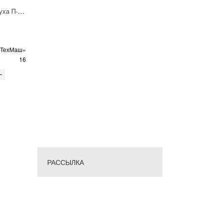
Блок подготовки воздуха П-ФРК-Р-16-2
оТехМаш»
16
РАССЫЛКА