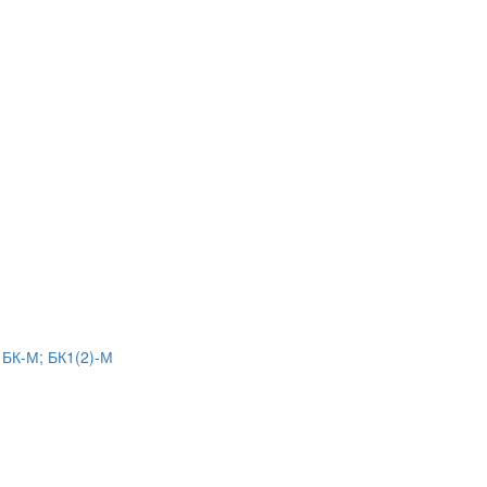
 БК-М; БК1(2)-М