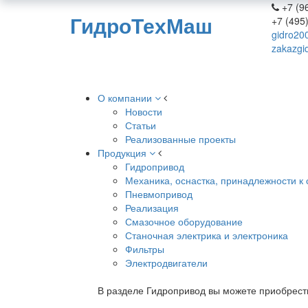
+7 (96
ГидроТехМаш
+7 (495
gidro20
zakazgi
О компании
Новости
Статьи
Реализованные проекты
Продукция
Гидропривод
Механика, оснастка, принадлежности к 
Пневмопривод
Реализация
Смазочное оборудование
Станочная электрика и электроника
Фильтры
Электродвигатели
В разделе Гидропривод вы можете приобрест