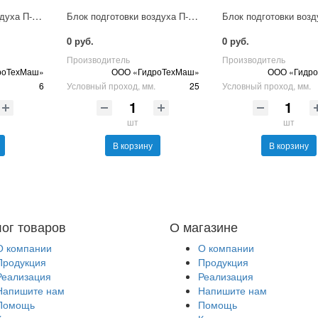
Блок подготовки воздуха П-ФРК-Р-6-2
Блок подготовки воздуха П-ФРК-Р-25-2
0 руб.
0 руб.
Производитель
Производитель
роТехМаш»
ООО «ГидроТехМаш»
ООО «Гидр
6
Условный проход, мм.
25
Условный проход, мм.
шт
шт
В корзину
В корзину
лог товаров
О магазине
О компании
О компании
Продукция
Продукция
Реализация
Реализация
Напишите нам
Напишите нам
Помощь
Помощь