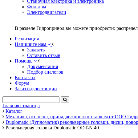
Станочная электрика и электроника
Фильтры
Электродвигатели
В разделе Гидропривод вы можете приобрести: распредел
Реализация
Напишите нам
Заказать
Оставить отзыв
Помощь
Документация
Подбор аналогов
Контакты
Форум
Заказ гидростанции
Главная страница
Каталог
Механика, оснастка, принадлежности к станкам от ООО Гид
Duplomatic (Дупломатик) револьверные головки, диски, по
Револьверная головка Duplomatic ODT-N 40