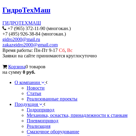
ГидроТехМаш
ГИДРОТЕХМАШ
+7 (965) 372-11-90 (многокан.)
+7 (495) 926-38-84 (многокан.)
gidro2000@mail.ru
zakazgidro2000@gmail.com
Время работы: Пн-Пт 9-17
Сб
,
Вс
Заявки на сайте принимаются круглосуточно
Корзина
0 товаров
на сумму
0 руб.
О компании
Новости
Статьи
Реализованные проекты
Продукция
Гидропривод
Механика, оснастка, принадлежности к станкам
Пневмопривод
Реализация
Смазочное оборудование