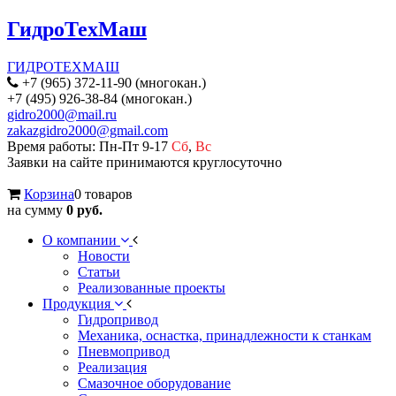
ГидроТехМаш
ГИДРОТЕХМАШ
+7 (965) 372-11-90 (многокан.)
+7 (495) 926-38-84 (многокан.)
gidro2000@mail.ru
zakazgidro2000@gmail.com
Время работы: Пн-Пт 9-17
Сб
,
Вс
Заявки на сайте принимаются круглосуточно
Корзина
0 товаров
на сумму
0 руб.
О компании
Новости
Статьи
Реализованные проекты
Продукция
Гидропривод
Механика, оснастка, принадлежности к станкам
Пневмопривод
Реализация
Смазочное оборудование