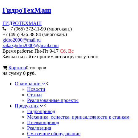
ГидроТехМаш
ГИДРОТЕХМАШ
+7 (965) 372-11-90 (многокан.)
+7 (495) 926-38-84 (многокан.)
gidro2000@mail.ru
zakazgidro2000@gmail.com
Время работы: Пн-Пт 9-17
Сб
,
Вс
Заявки на сайте принимаются круглосуточно
Корзина
0 товаров
на сумму
0 руб.
О компании
Новости
Статьи
Реализованные проекты
Продукция
Гидропривод
Механика, оснастка, принадлежности к станкам
Пневмопривод
Реализация
Смазочное оборудование