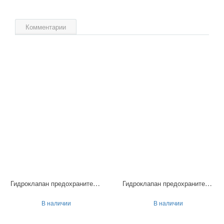
Комментарии
Гидроклапан предохранительный МКПВ-25/3Ф10П
Гидроклапан предохранительный МКПВ-16/3Ф2П
В наличии
В наличии