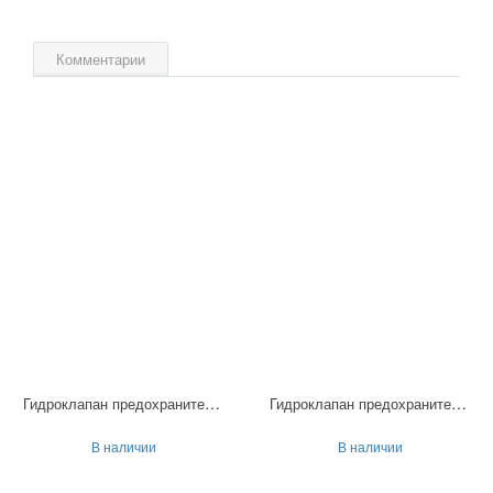
Комментарии
Гидроклапан предохранительный МКПВ-25/3Ф10П
Гидроклапан предохранительный МКПВ-16/3Ф2П
В наличии
В наличии