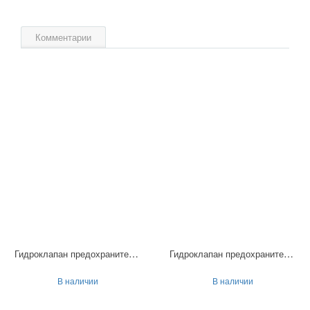
Комментарии
Гидроклапан предохранительный МКПВ-25/3Ф10П
Гидроклапан предохранительный МКПВ-16/3Ф2П
В наличии
В наличии