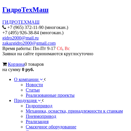
ГидроТехМаш
ГИДРОТЕХМАШ
+7 (965) 372-11-90 (многокан.)
+7 (495) 926-38-84 (многокан.)
gidro2000@mail.ru
zakazgidro2000@gmail.com
Время работы: Пн-Пт 9-17
Сб
,
Вс
Заявки на сайте принимаются круглосуточно
Корзина
0 товаров
на сумму
0 руб.
О компании
Новости
Статьи
Реализованные проекты
Продукция
Гидропривод
Механика, оснастка, принадлежности к станкам
Пневмопривод
Реализация
Смазочное оборудование