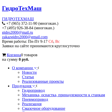
ГидроТехМаш
ГИДРОТЕХМАШ
+7 (965) 372-11-90 (многокан.)
+7 (495) 926-38-84 (многокан.)
gidro2000@mail.ru
zakazgidro2000@gmail.com
Время работы: Пн-Пт 9-17
Сб
,
Вс
Заявки на сайте принимаются круглосуточно
Корзина
0 товаров
на сумму
0 руб.
О компании
Новости
Статьи
Реализованные проекты
Продукция
Гидропривод
Механика, оснастка, принадлежности к станкам
Пневмопривод
Реализация
Смазочное оборудование