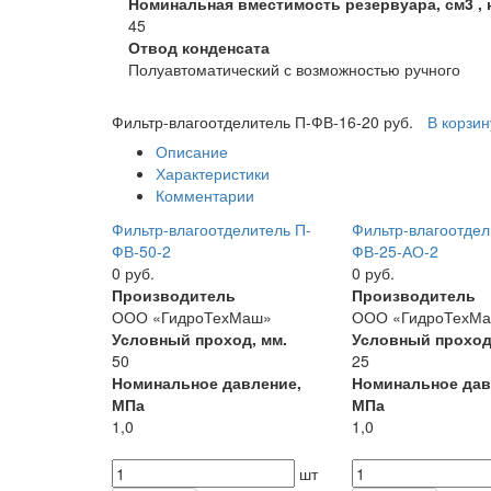
Номинальная вместимость резервуара, см3 , 
45
Отвод конденсата
Полуавтоматический с возможностью ручного
Фильтр-влагоотделитель П-ФВ-16-2
0 руб.
В корзин
Описание
Характеристики
Комментарии
Фильтр-влагоотделитель П-
Фильтр-влагоотдел
ФВ-50-2
ФВ-25-АО-2
0 руб.
0 руб.
Производитель
Производитель
ООО «ГидроТехМаш»
ООО «ГидроТехМ
Условный проход, мм.
Условный проход
50
25
Номинальное давление,
Номинальное дав
МПа
МПа
1,0
1,0
шт