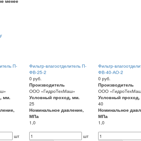
не менее
у
итель П-
Фильтр-влагоотделитель П-
Фильтр-влагоотдели
ФВ-25-2
ФВ-40-АО-2
0 руб.
0 руб.
Производитель
Производитель
аш»
ООО «ГидроТехМаш»
ООО «ГидроТехМа
, мм.
Условный проход, мм.
Условный проход,
25
40
ление,
Номинальное давление,
Номинальное давл
МПа
МПа
1,0
1,0
шт
шт