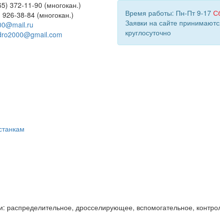
5) 372-11-90 (многокан.)
Время работы: Пн-Пт 9-17
С
) 926-38-84 (многокан.)
Заявки на сайте принимаютс
00@mail.ru
круглосуточно
dro2000@gmail.com
станкам
и: распределительное, дросселирующее, вспомогательное, контро