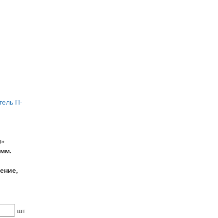
тель П-
ш»
 мм.
ение,
шт