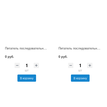
Питатель последовательный смазочный М-4
Питатель последовательный смазочный М-6
0 руб.
0 руб.
шт
шт
В корзину
В корзину