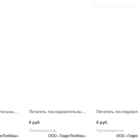
Питатель последовательный смазочный МГО-8
Питатель последовательный смазочный МГК-4
0 руб.
0 руб.
Производитель
Производитель
роТехМаш»
ООО «ГидроТехМаш»
ООО «Гидр