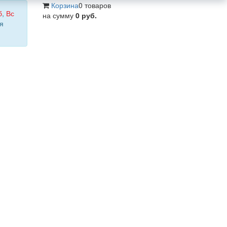
Корзина
0 товаров
б
,
Вс
на сумму
0 руб.
я