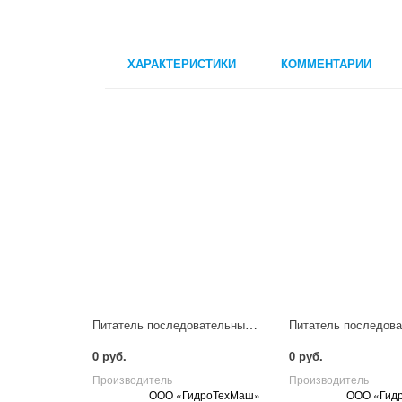
ХАРАКТЕРИСТИКИ
КОММЕНТАРИИ
Питатель последовательный смазочный МГО-7
0 руб.
0 руб.
Производитель
Производитель
ООО «ГидроТехМаш»
ООО «Гид