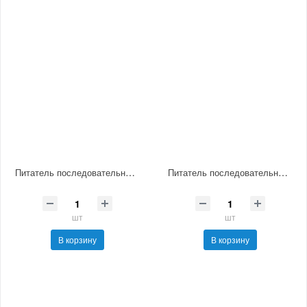
Питатель последовательный смазочный МИК-4
Питатель последовательный смазочный МИК-5
шт
шт
В корзину
В корзину