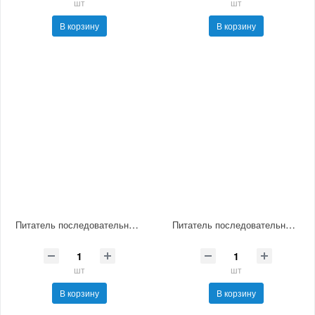
шт
шт
В корзину
В корзину
Питатель последовательный смазочный МИМ-7
Питатель последовательный смазочный МИК-3
шт
шт
В корзину
В корзину