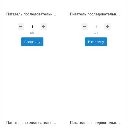
Питатель последовательный смазочный МИ0-5
Питатель последовательный смазочный МИ0-6
шт
шт
В корзину
В корзину
Питатель последовательный смазочный МИ0-7
Питатель последовательный смазочный МИ-3