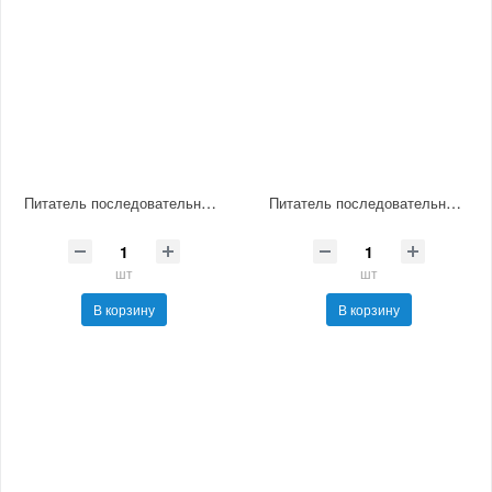
Питатель последовательный смазочный МИК-6
Питатель последовательный смазочный МИК-7
шт
шт
В корзину
В корзину