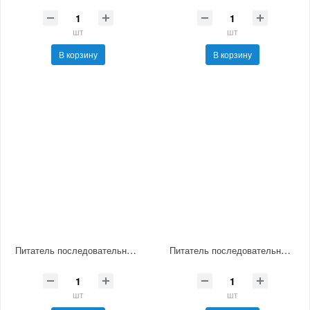
шт
шт
В корзину
В корзину
Питатель последовательный смазочный МИ-4
Питатель последовательный смазочный МИ-5
шт
шт