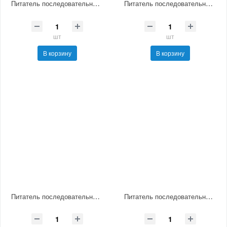
Питатель последовательный смазочный МИМ-3
Питатель последовательный смазочный МИМ-4
шт
шт
В корзину
В корзину
Питатель последовательный смазочный МИМ-5
Питатель последовательный смазочный МИМ-6