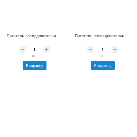
Питатель последовательный смазочный МИ0-3
Питатель последовательный смазочный МИ0-4
шт
шт
В корзину
В корзину