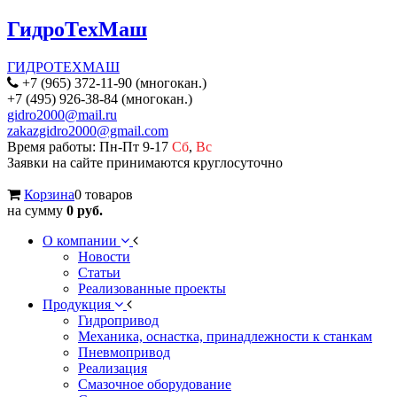
ГидроТехМаш
ГИДРОТЕХМАШ
+7 (965) 372-11-90 (многокан.)
+7 (495) 926-38-84 (многокан.)
gidro2000@mail.ru
zakazgidro2000@gmail.com
Время работы: Пн-Пт 9-17
Сб
,
Вс
Заявки на сайте принимаются круглосуточно
Корзина
0 товаров
на сумму
0 руб.
О компании
Новости
Статьи
Реализованные проекты
Продукция
Гидропривод
Механика, оснастка, принадлежности к станкам
Пневмопривод
Реализация
Смазочное оборудование