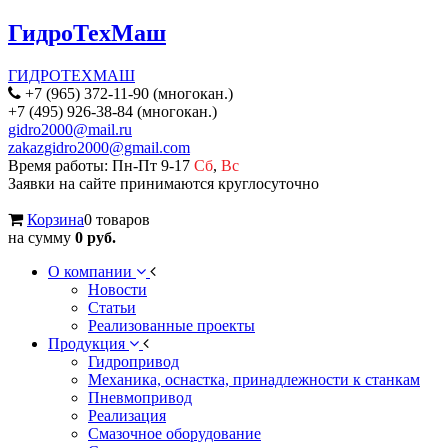
ГидроТехМаш
ГИДРОТЕХМАШ
+7 (965) 372-11-90 (многокан.)
+7 (495) 926-38-84 (многокан.)
gidro2000@mail.ru
zakazgidro2000@gmail.com
Время работы: Пн-Пт 9-17
Сб
,
Вс
Заявки на сайте принимаются круглосуточно
Корзина
0 товаров
на сумму
0 руб.
О компании
Новости
Статьи
Реализованные проекты
Продукция
Гидропривод
Механика, оснастка, принадлежности к станкам
Пневмопривод
Реализация
Смазочное оборудование