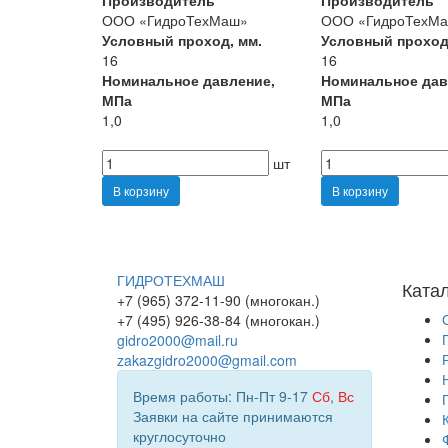
Производитель
Производитель
ООО «ГидроТехМаш»
ООО «ГидроТехМ
Условный проход, мм.
Условный проход
16
16
Номинальное давление,
Номинальное дав
МПа
МПа
1,0
1,0
шт
В корзину
В корзину
ГИДРОТЕХМАШ
Ката
+7 (965) 372-11-90 (многокан.)
+7 (495) 926-38-84 (многокан.)
gidro2000@mail.ru
zakazgidro2000@gmail.com
Время работы: Пн-Пт 9-17
Сб
,
Вс
Заявки на сайте принимаются
круглосуточно