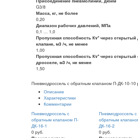
Присоединение пневмолиний, дюйм
G3/8
Масса, кг, не более
0,20
Диапазон рабочих давлений, МПа
0,1 … 1,0
Пропускная способность Кv* через открытый
клапане, м3 /ч, не менее
1,00
Пропускная способность Кv* через открытый
дросселе, м3 /ч, не менее
1,50
Пневмодроссель с обратным клапаном П-ДК-10-1
0 
Описание
Характеристики
Комментарии
Пневмодроссель с
Пневмодроссель с
обратным клапаном П-
обратным клапано
ДК-16-1
ДК-16-2
0 руб.
0 руб.