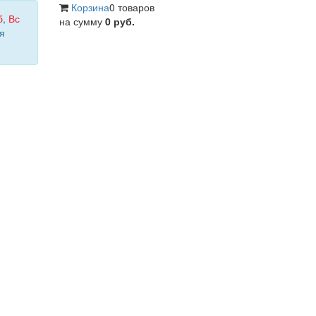
Корзина
0 товаров
б
,
Вс
на сумму
0 руб.
я