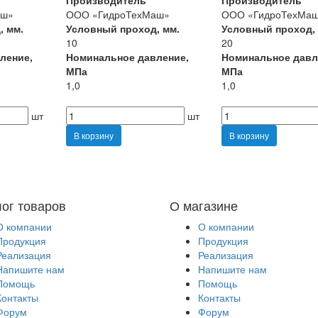
Производитель
Производитель
аш»
ООО «ГидроТехМаш»
ООО «ГидроТехМа
, мм.
Условный проход, мм.
Условный проход,
10
20
ление,
Номинальное давление,
Номинальное давл
МПа
МПа
1,0
1,0
шт
шт
В корзину
В корзину
лог товаров
О магазине
О компании
О компании
Продукция
Продукция
Реализация
Реализация
Напишите нам
Напишите нам
Помощь
Помощь
Контакты
Контакты
Форум
Форум