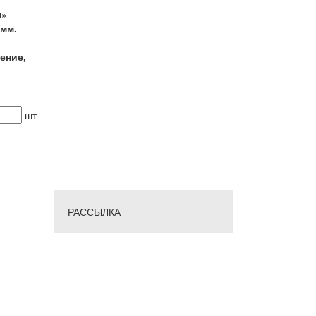
ш»
 мм.
ение,
шт
РАССЫЛКА