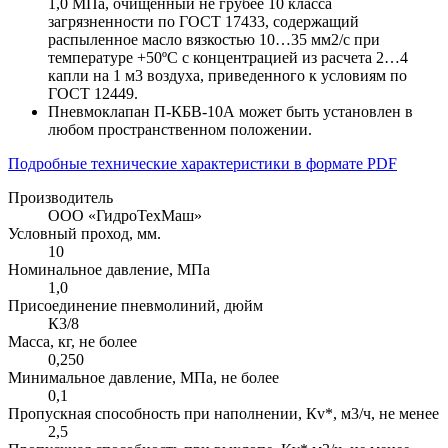
1,0 МПа, очищенный не грубее 10 класса
загрязненности по ГОСТ 17433, содержащий
распыленное масло вязкостью 10…35 мм2/с при
температуре +50ºС с концентрацией из расчета 2…4
капли на 1 м3 воздуха, приведенного к условиям по
ГОСТ 12449.
Пневмоклапан П-КБВ-10А может быть установлен в
любом пространственном положении.
Подробные технические характеристики в формате PDF
Производитель
ООО «ГидроТехМаш»
Условный проход, мм.
10
Номинальное давление, МПа
1,0
Присоединение пневмолиний, дюйм
К3/8
Масса, кг, не более
0,250
Минимальное давление, МПа, не более
0,1
Пропускная способность при наполнении, Кv*, м3/ч, не менее
2,5