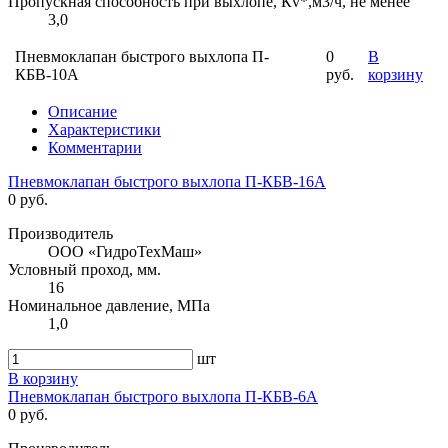
Пропускная способность при выхлопе, Кv*,м3/ч, не менее
3,0
Пневмоклапан быстрого выхлопа П-
0
В
КБВ-10А
руб.
корзину
Описание
Характеристики
Комментарии
Пневмоклапан быстрого выхлопа П-КБВ-16А
0 руб.
Производитель
ООО «ГидроТехМаш»
Условный проход, мм.
16
Номинальное давление, МПа
1,0
шт
В корзину
Пневмоклапан быстрого выхлопа П-КБВ-6А
0 руб.