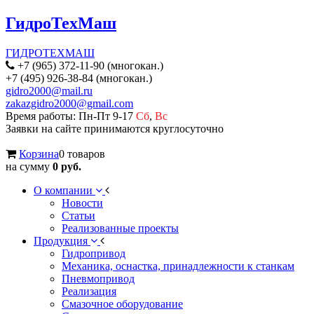
ГидроТехМаш
ГИДРОТЕХМАШ
+7 (965) 372-11-90 (многокан.)
+7 (495) 926-38-84 (многокан.)
gidro2000@mail.ru
zakazgidro2000@gmail.com
Время работы: Пн-Пт 9-17
Сб
,
Вс
Заявки на сайте принимаются круглосуточно
Корзина
0 товаров
на сумму
0 руб.
О компании
Новости
Статьи
Реализованные проекты
Продукция
Гидропривод
Механика, оснастка, принадлежности к станкам
Пневмопривод
Реализация
Смазочное оборудование