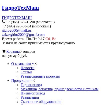
ГидроТехМаш
ГИДРОТЕХМАШ
+7 (965) 372-11-90 (многокан.)
+7 (495) 926-38-84 (многокан.)
gidro2000@mail.ru
zakazgidro2000@gmail.com
Время работы: Пн-Пт 9-17
Сб
,
Вс
Заявки на сайте принимаются круглосуточно
Корзина
0 товаров
на сумму
0 руб.
О компании
Новости
Статьи
Реализованные проекты
Продукция
Гидропривод
Механика, оснастка, принадлежности к станкам
Пневмопривод
Реализация
Смазочное оборудование