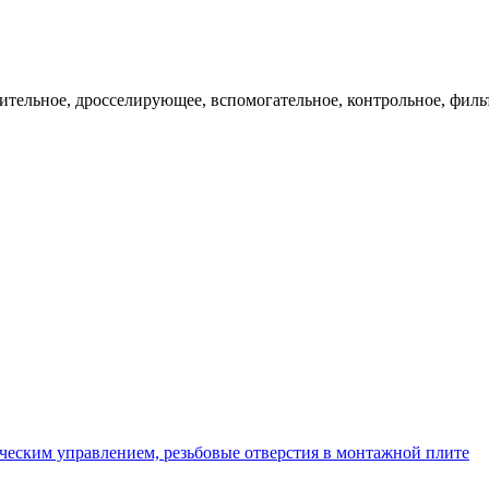
ительное, дросселирующее, вспомогательное, контрольное, филь
еским управлением, резьбовые отверстия в монтажной плите