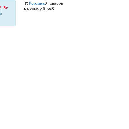
Корзина
0 товаров
б
,
Вс
на сумму
0 руб.
я