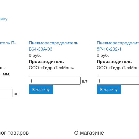
зину
тель П-
Пневмораспределитель
Пневмораспределит
В64-33А-03
5Р-10-232-1
0 руб.
0 руб.
Производитель
Производитель
аш»
ООО «ГидроТехМаш»
ООО «ГидроТехМа
, мм.
шт
В корзину
В корзину
шт
лог товаров
О магазине