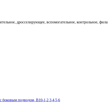
ительное, дросселирующее, вспомогательное, контрольное, филь
 боковым подводом, В10-1,2,3,4,5,6