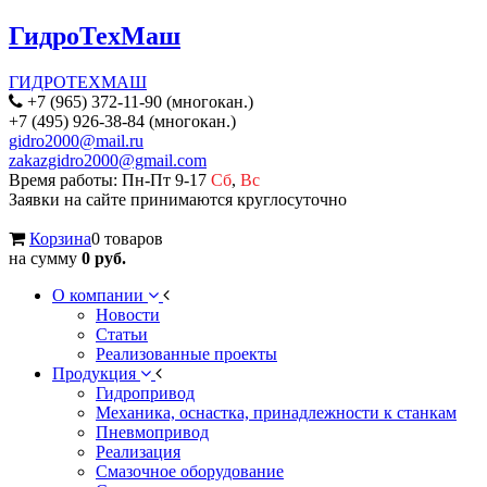
ГидроТехМаш
ГИДРОТЕХМАШ
+7 (965) 372-11-90 (многокан.)
+7 (495) 926-38-84 (многокан.)
gidro2000@mail.ru
zakazgidro2000@gmail.com
Время работы: Пн-Пт 9-17
Сб
,
Вс
Заявки на сайте принимаются круглосуточно
Корзина
0 товаров
на сумму
0 руб.
О компании
Новости
Статьи
Реализованные проекты
Продукция
Гидропривод
Механика, оснастка, принадлежности к станкам
Пневмопривод
Реализация
Смазочное оборудование