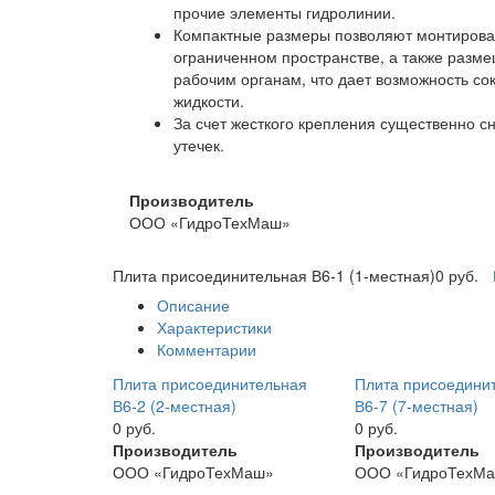
прочие элементы гидролинии.
Компактные размеры позволяют монтирова
ограниченном пространстве, а также разме
рабочим органам, что дает возможность со
жидкости.
За счет жесткого крепления существенно с
утечек.
Производитель
ООО «ГидроТехМаш»
Плита присоединительная В6-1 (1-местная)
0 руб.
Описание
Характеристики
Комментарии
Плита присоединительная
Плита присоедини
В6-2 (2-местная)
В6-7 (7-местная)
0 руб.
0 руб.
Производитель
Производитель
ООО «ГидроТехМаш»
ООО «ГидроТехМ