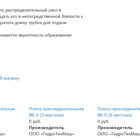
ть распределительный узел в
щать его в непосредственной близости к
кратить длину трубок для подачи
нижается вероятность образования
В корзину
тельная
Плита присоединительная
Плита присоединит
В6-3 (3-местная)
В6-5 (5-местная)
0 руб.
0 руб.
Производитель
Производитель
аш»
ООО «ГидроТехМаш»
ООО «ГидроТехМа