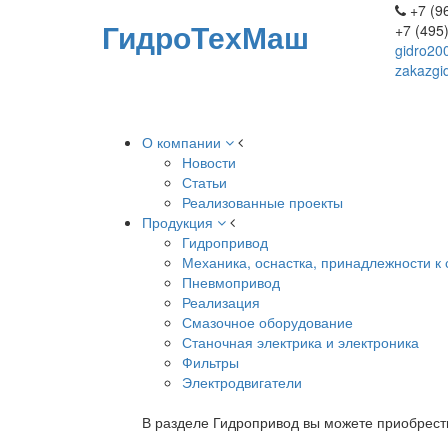
+7 (96
ГидроТехМаш
+7 (495
gidro20
zakazgi
О компании
Новости
Статьи
Реализованные проекты
Продукция
Гидропривод
Механика, оснастка, принадлежности к 
Пневмопривод
Реализация
Смазочное оборудование
Станочная электрика и электроника
Фильтры
Электродвигатели
В разделе Гидропривод вы можете приобрест