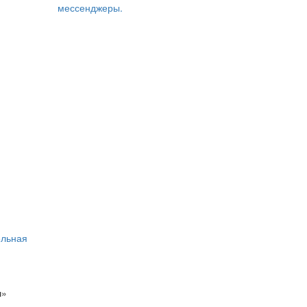
мессенджеры.
ельная
ш»