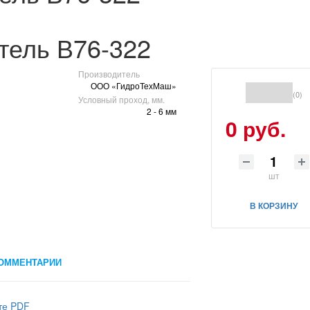
тель В76-322
Производитель
ООО «ГидроТехМаш»
(0)
Условный проход, мм.
2 - 6 мм
0 руб.
шт
В КОРЗИНУ
ОММЕНТАРИИ
те PDF