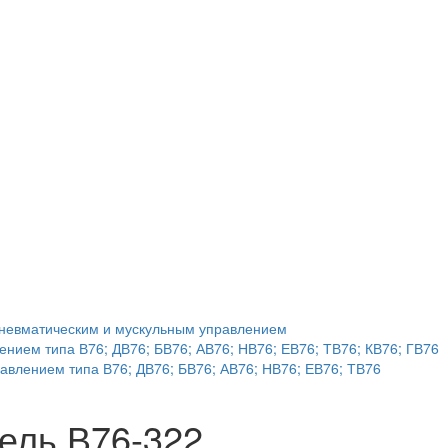
невматическим и мускульным управлением
нием типа В76; ДВ76; БВ76; АВ76; НВ76; ЕВ76; ТВ76; КВ76; ГВ76
авлением типа В76; ДВ76; БВ76; АВ76; НВ76; ЕВ76; ТВ76
ель В76-322