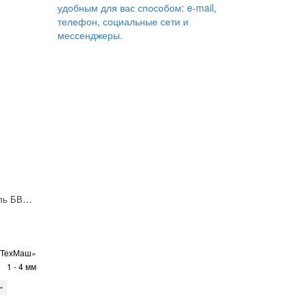
удобным для вас способом: e-mail,
телефон, социальные сети и
мессенджеры.
Пневмораспределитель БВ76-321
оТехМаш»
1 - 4 мм