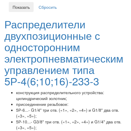
Распределители
двухпозиционные с
односторонним
электропневматическим
управлением типа
5Р-4(6;10;16)-233-3
конструкция распределительного устройства:
цилиндрический золотник;
присоединение резьбовое:
5Р-6...- G1/4" три отв. («1», «2», «4») и G1/8" два отв.
(«3», «5»);
5Р-10...- G3/8" три отв. («1», «2», «4») и G1/4" два отв.
(«3», «5»);