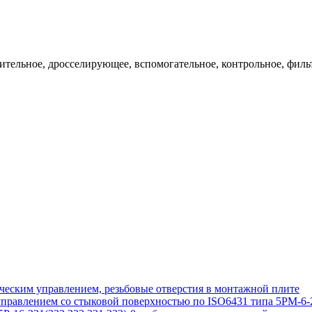
ительное, дросселирующее, вспомогательное, контрольное, филь
еским управлением, резьбовые отверстия в монтажной плите
авлением со стыковой поверхностью по ISO6431 типа 5РМ-6-2; 5