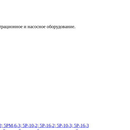
трационное и насосное оборудование.
РМ-6-3; 5Р-10-2; 5Р-16-2; 5Р-10-3; 5Р-16-3