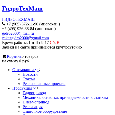
ГидроТехМаш
ГИДРОТЕХМАШ
+7 (965) 372-11-90 (многокан.)
+7 (495) 926-38-84 (многокан.)
gidro2000@mail.ru
zakazgidro2000@gmail.com
Время работы: Пн-Пт 9-17
Сб
,
Вс
Заявки на сайте принимаются круглосуточно
Корзина
0 товаров
на сумму
0 руб.
О компании
Новости
Статьи
Реализованные проекты
Продукция
Гидропривод
Механика, оснастка, принадлежности к станкам
Пневмопривод
Реализация
Смазочное оборудование