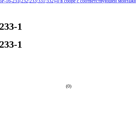
Р-16-231(232;233;331;332)-0 в сборе с соответствующей монтажн
233-1
233-1
(0)