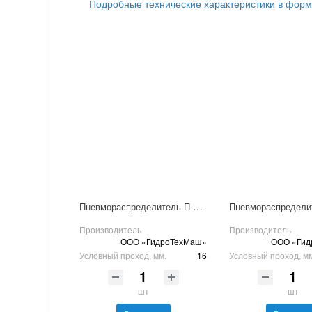
Подробные технические характеристики в фор
Пневмораспределитель П-Р13Э-16/10-01
Производитель
Производитель
ООО «ГидроТехМаш»
ООО «Гид
Условный проход, мм.
16
Условный проход, м
шт
шт