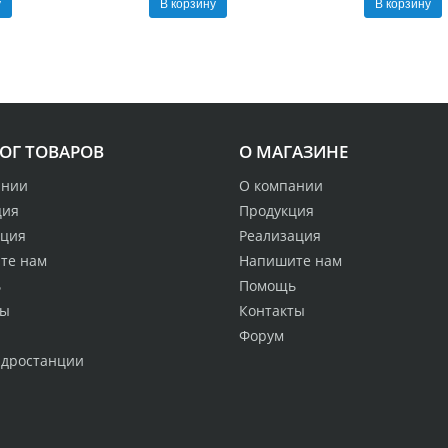
у
В корзину
В корзину
ОГ ТОВАРОВ
О МАГАЗИНЕ
ании
О компании
ция
Продукция
ация
Реализация
те нам
Напишите нам
ь
Помощь
ты
Контакты
Форум
идростанции