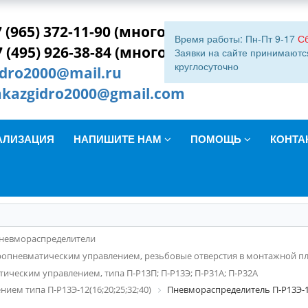
 (965) 372-11-90 (многокан.)
Время работы: Пн-Пт 9-17
С
7 (495) 926-38-84 (многокан.)
Заявки на сайте принимаютс
круглосуточно
idro2000@mail.ru
akazgidro2000@gmail.com
АЛИЗАЦИЯ
НАПИШИТЕ НАМ
ПОМОЩЬ
КОНТА
невмораспределители
ропневматическим управлением, резьбовые отверстия в монтажной п
ческим управлением, типа П-Р13П; П-Р13Э; П-Р31А; П-Р32А
ем типа П-Р13Э-12(16;20;25;32;40)
Пневмораспределитель П-Р13Э-1