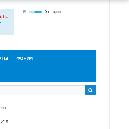
Корзина
0 товаров
б
,
Вс
я
КТЫ
ФОРУМ
лите
6/10