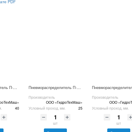
мате PDF
Пневмораспределитель П-Р13Э-40/10
Пневмораспределитель П-Р13Э-25/10
Производитель
Производитель
роТехМаш»
ООО «ГидроТехМаш»
ООО «Гидро
м.
40
Условный проход, мм.
25
Условный проход, мм.
шт
шт