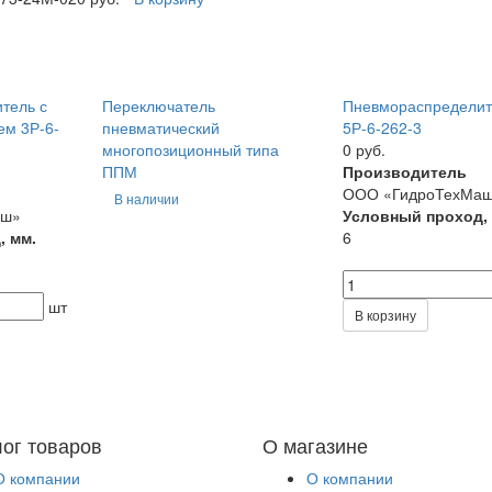
тель с
Переключатель
Пневмораспределит
ем 3Р-6-
пневматический
5Р-6-262-3
многопозиционный типа
0 руб.
ППМ
Производитель
ООО «ГидроТехМа
В наличии
аш»
Условный проход,
, мм.
6
шт
В корзину
лог товаров
О магазине
О компании
О компании