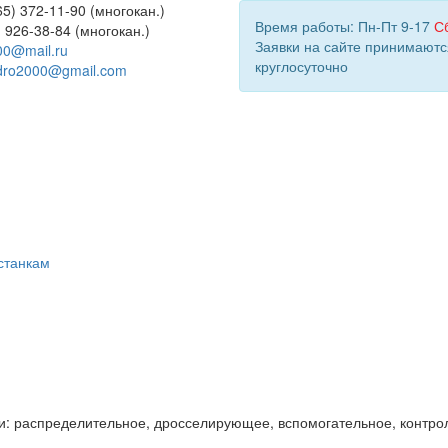
5) 372-11-90 (многокан.)
Время работы: Пн-Пт 9-17
С
) 926-38-84 (многокан.)
Заявки на сайте принимаютс
00@mail.ru
круглосуточно
dro2000@gmail.com
станкам
и: распределительное, дросселирующее, вспомогательное, контро