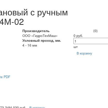
ановый с ручным
24М-02
Производитель
(0)
ООО «ГидроТехМаш»
0 руб.
Условный проход, мм.
4 - 16 мм
шт
В корзину
те PDF
В73-24М-02
0 руб.
В корзину