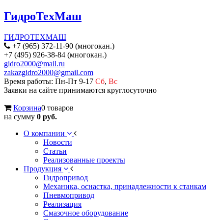
ГидроТехМаш
ГИДРОТЕХМАШ
+7 (965) 372-11-90 (многокан.)
+7 (495) 926-38-84 (многокан.)
gidro2000@mail.ru
zakazgidro2000@gmail.com
Время работы: Пн-Пт 9-17
Сб
,
Вс
Заявки на сайте принимаются круглосуточно
Корзина
0 товаров
на сумму
0 руб.
О компании
Новости
Статьи
Реализованные проекты
Продукция
Гидропривод
Механика, оснастка, принадлежности к станкам
Пневмопривод
Реализация
Смазочное оборудование