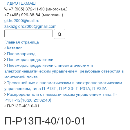
ГИДРОТЕХМАШ
+7 (965) 372-11-90 (многокан.)
+7 (495) 926-38-84 (многокан.)
gidro2000@mail.ru
zakazgidro2000@gmail.com
Главная страница
Каталог
Пневмопривод
Пневмораспределители
Пневмораспределители с пневматическим и
электропневматическим управлением, резьбовые отверстия в
монтажной плите
Трехлинейные с пневматическим и электропневматическим
управлением, типа П-Р13П; П-Р13Э; П-Р31А; П-Р32А
Распределители с пневматическим управлением типа П-
Р13П-12(16;20;25;32;40)
П-Р13П-40/10-01
П-Р13П-40/10-01