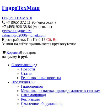
ГидроТехМаш
ГИДРОТЕХМАШ
+7 (965) 372-11-90 (многокан.)
+7 (495) 926-38-84 (многокан.)
gidro2000@mail.ru
zakazgidro2000@gmail.com
Время работы: Пн-Пт 9-17
Сб
,
Вс
Заявки на сайте принимаются круглосуточно
Корзина
0 товаров
на сумму
0 руб.
О компании
Новости
Статьи
Реализованные проекты
Продукция
Гидропривод
Механика, оснастка, принадлежности к станкам
Пневмопривод
Реализация
Смазочное оборудование