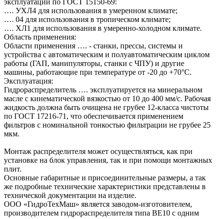
эксплуатации по ГОСТ 15150-69:
…. УХЛ4 для использования в умеренном климате;
…. 04 для использования в тропическом климате;
…. ХЛ1 для использования в умеренно-холодном климате.
Область применения:
Области применения …. - станки, прессы, системы и
устройства с автоматическим и полуавтоматическим циклом
работы (ГАП, манипуляторы, станки с ЧПУ) и другие
машины, работающие при температуре от -20 до +70°C.
Эксплуатация:
Гидрораспределитель …. эксплуатируется на минеральном
масле с кинематической вязкостью от 10 до 400 мм/с. Рабочая
жидкость должна быть очищена не грубее 12-класса чистоты
по ГОСТ 17216-71, что обеспечивается применением
фильтров с номинальной тонкостью фильтрации не грубее 25
мкм.
Монтаж распределителя может осуществляться, как при
установке на блок управления, так и при помощи монтажных
плит.
Основные габаритные и присоединительные размеры, а так
же подробные технические характеристики представлены в
технической документации на изделие.
ООО «ГидроТехМаш» является заводом-изготовителем,
производителем гидрораспределителя типа ВЕ10 с одним