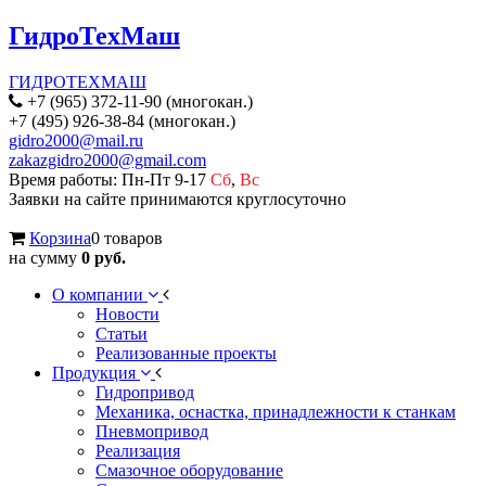
ГидроТехМаш
ГИДРОТЕХМАШ
+7 (965) 372-11-90 (многокан.)
+7 (495) 926-38-84 (многокан.)
gidro2000@mail.ru
zakazgidro2000@gmail.com
Время работы: Пн-Пт 9-17
Сб
,
Вс
Заявки на сайте принимаются круглосуточно
Корзина
0 товаров
на сумму
0 руб.
О компании
Новости
Статьи
Реализованные проекты
Продукция
Гидропривод
Механика, оснастка, принадлежности к станкам
Пневмопривод
Реализация
Смазочное оборудование