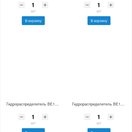
шт
шт
В корзину
В корзину
Гидрораспределитель ВЕ10.14-В В110 НМ УХЛ4
Гидрораспределитель ВЕ10.574 Г24 НМ УХЛ4
шт
шт