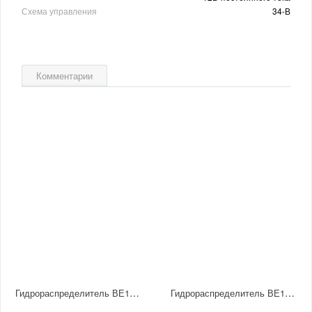
Схема управления
34-В
Комментарии
Гидрораспределитель ВЕ10.54-В В380 НМ УХЛ4
Гидрораспределитель ВЕ10.14-В В380 НМ УХЛ4