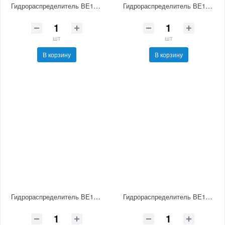
Гидрораспределитель ВЕ10.54-В В380 НМ УХЛ4
Гидрораспределитель ВЕ10.14-В В380 НМ УХЛ4
шт
шт
В корзину
В корзину
Гидрораспределитель ВЕ10.34-В Г12 НМ УХЛ4
Гидрораспределитель ВЕ10.14-В В110 НМ УХЛ4