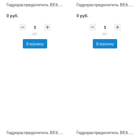
Гидрораспределитель ВЕ6.54 В36 НМ УХЛ4
Гидрораспределитель ВЕ6.54 В110 НМ УХЛ4
0 руб.
0 руб.
шт
шт
В корзину
В корзину
Гидрораспределитель ВЕ6.54 В220 НМ УХЛ4
Гидрораспределитель ВЕ6.54 В380 НМ УХЛ4