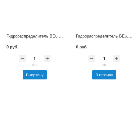
Гидрораспределитель ВЕ6.64А В220 НМ УХЛ4
Гидрораспределитель ВЕ6.64А В380 НМ УХЛ4
0 руб.
0 руб.
шт
шт
В корзину
В корзину