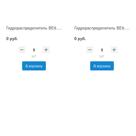
Гидрораспределитель ВЕ6.54 Г12 НМ УХЛ4
Гидрораспределитель ВЕ6.54 Г24 НМ УХЛ4
0 руб.
0 руб.
шт
шт
В корзину
В корзину