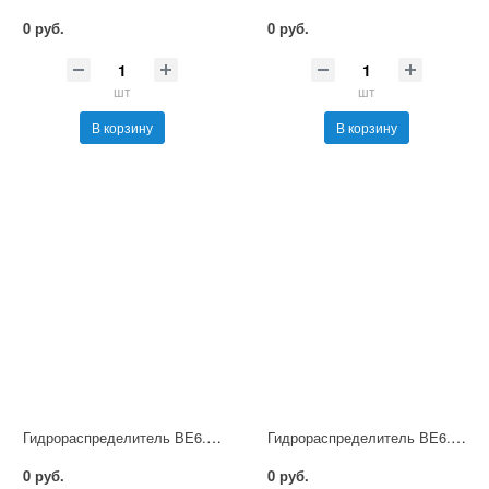
0 руб.
0 руб.
шт
шт
В корзину
В корзину
Гидрораспределитель ВЕ6.34 Г12 НМ УХЛ4
Гидрораспределитель ВЕ6.34 Г24 НМ УХЛ4
0 руб.
0 руб.