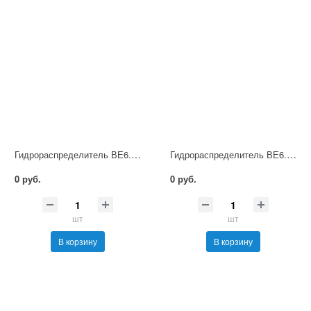
Гидрораспределитель ВЕ6.14 Г48 НМ УХЛ4
Гидрораспределитель ВЕ6.14 Г110 НМ УХЛ4
0 руб.
0 руб.
шт
шт
В корзину
В корзину