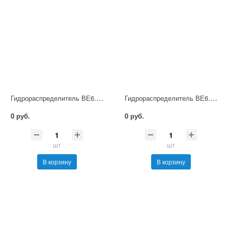
Гидрораспределитель ВЕ6.64А Г48 НМ УХЛ4
Гидрораспределитель ВЕ6.64А Г110 НМ УХЛ4
0 руб.
0 руб.
шт
шт
В корзину
В корзину