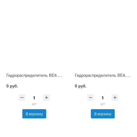
Гидрораспределитель ВЕ6.44 Г12 НМ УХЛ4
Гидрораспределитель ВЕ6.44 Г24 НМ УХЛ4
0 руб.
0 руб.
шт
шт
В корзину
В корзину