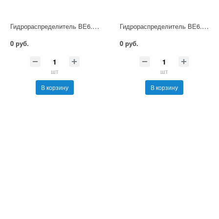
Гидрораспределитель ВЕ6.54 Г48 НМ УХЛ4
Гидрораспределитель ВЕ6.54 Г110 НМ УХЛ4
0 руб.
0 руб.
шт
шт
В корзину
В корзину