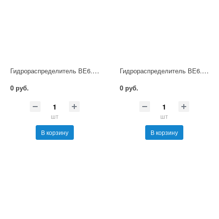
Гидрораспределитель ВЕ6.14 В220 НМ УХЛ4
Гидрораспределитель ВЕ6.14 В380 НМ УХЛ4
0 руб.
0 руб.
шт
шт
В корзину
В корзину