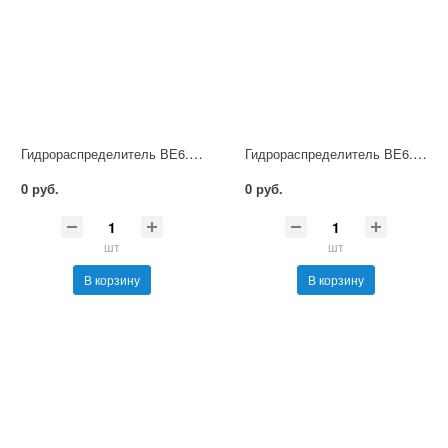
Гидрораспределитель ВЕ6.64А В36 НМ УХЛ4
Гидрораспределитель ВЕ6.64А В110 НМ УХЛ4
0 руб.
0 руб.
шт
шт
В корзину
В корзину