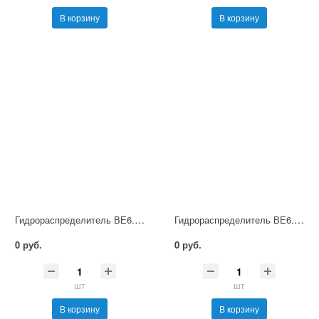
В корзину
В корзину
Гидрораспределитель ВЕ6.64 В36 НМ УХЛ4
Гидрораспределитель ВЕ6.64 В110 НМ УХЛ4
0 руб.
0 руб.
шт
шт
В корзину
В корзину