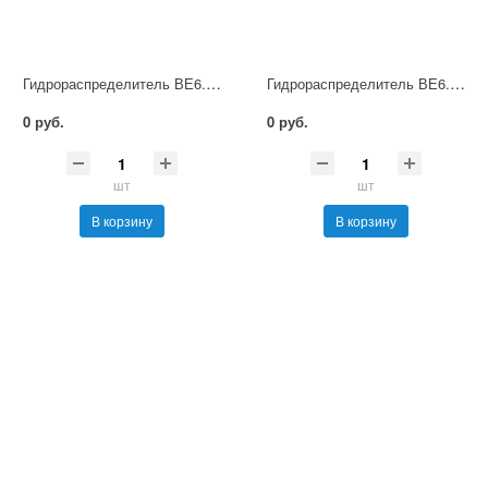
Гидрораспределитель ВЕ6.74 Г12 НМ УХЛ4
Гидрораспределитель ВЕ6.74 Г24 НМ УХЛ4
0 руб.
0 руб.
шт
шт
В корзину
В корзину