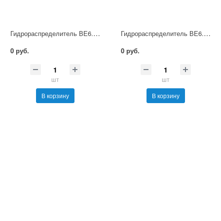
Гидрораспределитель ВЕ6.24 Г48 НМ УХЛ4
Гидрораспределитель ВЕ6.24 Г110 НМ УХЛ4
0 руб.
0 руб.
шт
шт
В корзину
В корзину