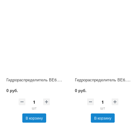
Гидрораспределитель ВЕ6.14 Г12 НМ УХЛ4
Гидрораспределитель ВЕ6.14 Г24 НМ УХЛ4
0 руб.
0 руб.
шт
шт
В корзину
В корзину