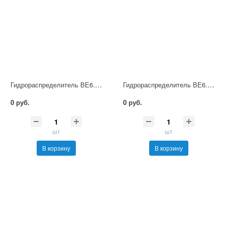
Гидрораспределитель ВЕ6.44 В36 НМ УХЛ4
Гидрораспределитель ВЕ6.44 В110 НМ УХЛ4
0 руб.
0 руб.
шт
шт
В корзину
В корзину