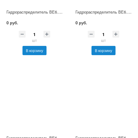
Гидрораспределитель ВЕ6.74 Г48 НМ УХЛ4
Гидрораспределитель ВЕ6.74 Г110 НМ УХЛ4
0 руб.
0 руб.
шт
шт
В корзину
В корзину
Гидрораспределитель ВЕ6.74 В36 НМ УХЛ4
Гидрораспределитель ВЕ6.74 В110 НМ УХЛ4