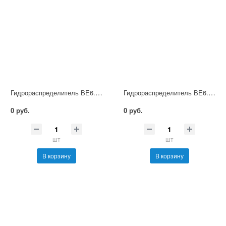
Гидрораспределитель ВЕ6.14 В36 НМ УХЛ4
Гидрораспределитель ВЕ6.14 В110 НМ УХЛ4
0 руб.
0 руб.
шт
шт
В корзину
В корзину