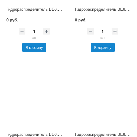
Гидрораспределитель ВЕ6.24 В36 НМ УХЛ4
Гидрораспределитель ВЕ6.24 В110 НМ УХЛ4
0 руб.
0 руб.
шт
шт
В корзину
В корзину
Гидрораспределитель ВЕ6.24 В220 НМ УХЛ4
Гидрораспределитель ВЕ6.24 В380 НМ УХЛ4