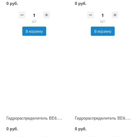
0 руб.
0 руб.
шт
шт
В корзину
В корзину
Гидрораспределитель ВЕ6.64 Г12 НМ УХЛ4
Гидрораспределитель ВЕ6.64 Г24 НМ УХЛ4
0 руб.
0 руб.