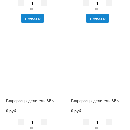
шт
шт
В корзину
В корзину
Гидрораспределитель ВЕ6.64 Г48 НМ УХЛ4
Гидрораспределитель ВЕ6.64 Г110 НМ УХЛ4
0 руб.
0 руб.
шт
шт