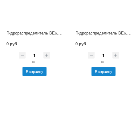
Гидрораспределитель ВЕ6.24 Г12 НМ УХЛ4
Гидрораспределитель ВЕ6.24 Г24 НМ УХЛ4
0 руб.
0 руб.
шт
шт
В корзину
В корзину