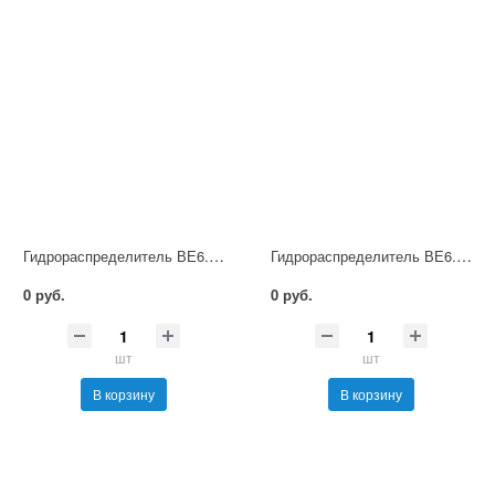
Гидрораспределитель ВЕ6.64А Г12 НМ УХЛ4
Гидрораспределитель ВЕ6.64А Г24 НМ УХЛ4
0 руб.
0 руб.
шт
шт
В корзину
В корзину