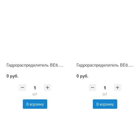
Гидрораспределитель ВЕ6.44 Г48 НМ УХЛ4
Гидрораспределитель ВЕ6.44 Г110 НМ УХЛ4
0 руб.
0 руб.
шт
шт
В корзину
В корзину