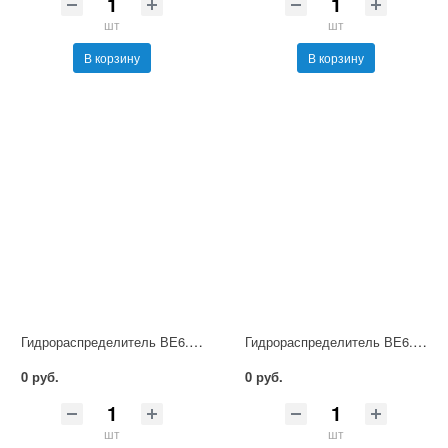
шт
шт
В корзину
В корзину
Гидрораспределитель ВЕ6.64 В220 НМ УХЛ4
Гидрораспределитель ВЕ6.14 Г12 НМ УХЛ4
0 руб.
0 руб.
шт
шт