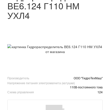
ВЕ6.124 Г110 НМ
УХЛ4
Производитель
ООО "ГидроТехМаш"
Напряжение питания электромагнита (катушки)
110В-постоянного тока
Схема управления
124
(0)