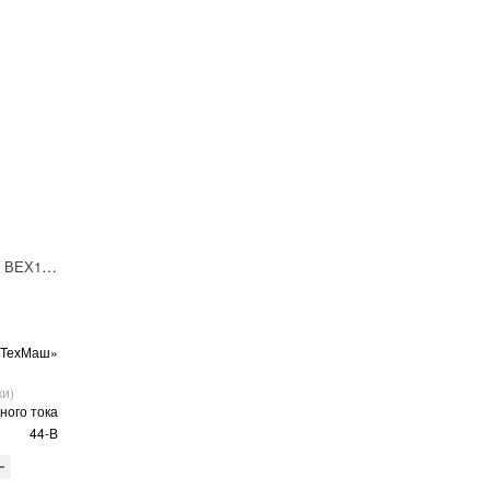
Гидрораспределитель ВЕХ16.44-В Г24 НМ УХЛ4
оТехМаш»
ки)
ного тока
44-В