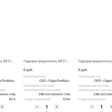
Гидрораспределитель ВЕХ16.64-А Г24 НМ УХЛ4
Гидрораспределитель ВЕХ16.574А Г24 НМ УХЛ4
0 руб.
0 руб.
Производитель
Производитель
роТехМаш»
ООО «ГидроТехМаш»
ООО «Гидр
Напряжение питания
Напряжение питания
шки)
электромагнита (катушки)
электромагнита (катуш
нного тока
24В-постоянного тока
24В-постоян
64-А
Схема управления
574А
Схема управления
шт
шт