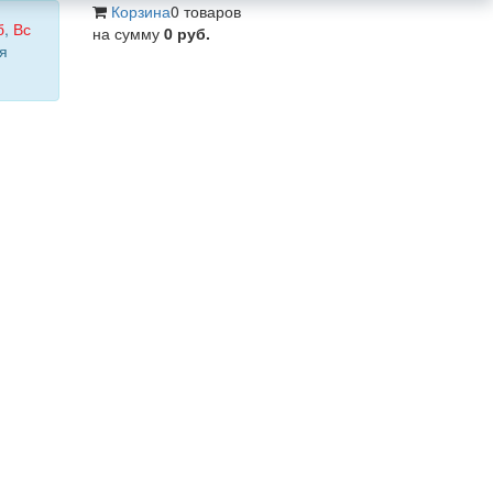
Корзина
0 товаров
б
,
Вс
на сумму
0 руб.
я