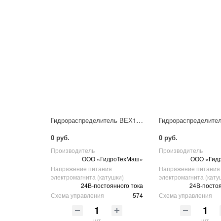
Гидрораспределитель ВЕХ16.574 Г24 НМ УХЛ4
0 руб.
0 руб.
Производитель
Производитель
ООО «ГидроТехМаш»
ООО «Гид
Напряжение питания
Напряжение питания
электромагнита (катушки)
электромагнита (кату
24В-постоянного тока
24В-постоя
Схема управления
574
Схема управления
шт
шт