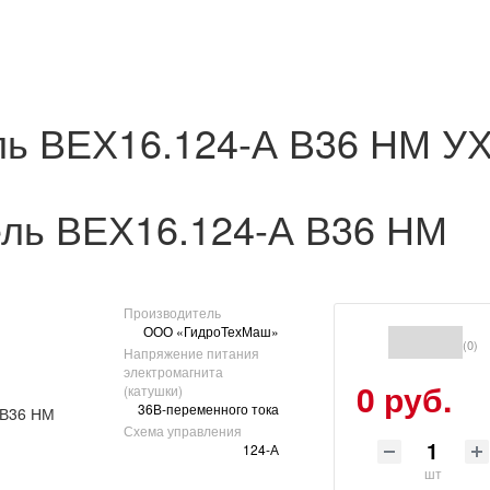
ль ВЕХ16.124-А В36 НМ У
ель ВЕХ16.124-А В36 НМ
Производитель
ООО «ГидроТехМаш»
(0)
Напряжение питания
электромагнита
0 руб.
(катушки)
36В-переменного тока
Схема управления
124-А
шт