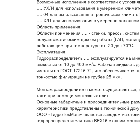
Возможные исполнения в соответствии с условия
…. УХЛ4 для использования в умеренном климат
…. 04 для использования в тропическом климате;
…. ХЛ1 для использования в умеренно-холодном
Область применения:
Области применения …. - станки, прессы, систем
полуавтоматическим циклом работы (ГАП, манипу
работающие при температуре от -20 до +70°C.
Эксплуатация:
Гидрораспределитель …. эксплуатируется на ми
вязкостью от 10 до 400 мм/с. Рабочая жидкость 
чистоты по ГОСТ 17216-71, что обеспечивается
тонкостью фильтрации не грубее 25 мкм.
Монтаж распределителя может осуществляться, к
так и при помощи монтажных плит.
Основные габаритные и присоединительные разм
характеристики представлены в технической док
ООО «ГидроТехМаш» является заводом-изготови
гидрораспределителя типа ВЕХ16 с одним магни