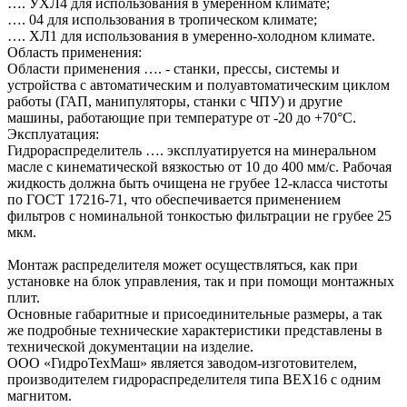
…. УХЛ4 для использования в умеренном климате;
…. 04 для использования в тропическом климате;
…. ХЛ1 для использования в умеренно-холодном климате.
Область применения:
Области применения …. - станки, прессы, системы и
устройства с автоматическим и полуавтоматическим циклом
работы (ГАП, манипуляторы, станки с ЧПУ) и другие
машины, работающие при температуре от -20 до +70°C.
Эксплуатация:
Гидрораспределитель …. эксплуатируется на минеральном
масле с кинематической вязкостью от 10 до 400 мм/с. Рабочая
жидкость должна быть очищена не грубее 12-класса чистоты
по ГОСТ 17216-71, что обеспечивается применением
фильтров с номинальной тонкостью фильтрации не грубее 25
мкм.
Монтаж распределителя может осуществляться, как при
установке на блок управления, так и при помощи монтажных
плит.
Основные габаритные и присоединительные размеры, а так
же подробные технические характеристики представлены в
технической документации на изделие.
ООО «ГидроТехМаш» является заводом-изготовителем,
производителем гидрораспределителя типа ВЕХ16 с одним
магнитом.