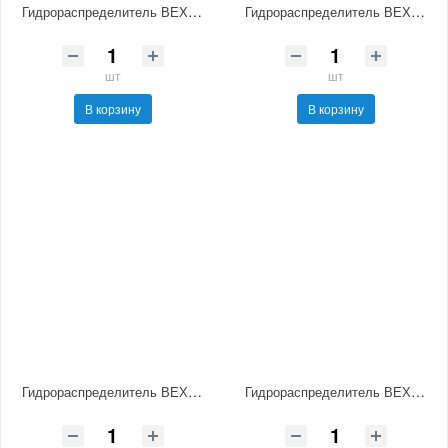
Гидрораспределитель ВЕХ16.574 Г24 НМ УХЛ4
Гидрораспределитель ВЕХ16.64-А Г24 НМ УХЛ4
шт
шт
В корзину
В корзину
Гидрораспределитель ВЕХ16.574А Г24 НМ УХЛ4
Гидрораспределитель ВЕХ16.44-В Г24 НМ УХЛ4