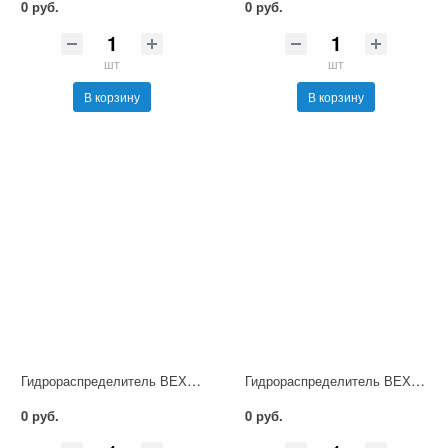
0 руб.
0 руб.
шт
шт
В корзину
В корзину
Гидрораспределитель ВЕХ16.574А Г24 НМ УХЛ4
Гидрораспределитель ВЕХ16.44-В Г24 НМ УХЛ4
0 руб.
0 руб.