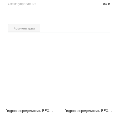
Схема управления
84-В
Комментарии
Гидрораспределитель ВЕХ16.574 Г24 НМ УХЛ4
Гидрораспределитель ВЕХ16.64-А Г24 НМ УХЛ4